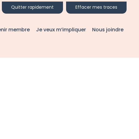
Quitter rapidement
Effacer mes traces
enir membre
Je veux m’impliquer
Nous joindre