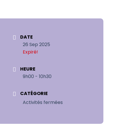
DATE
26 Sep 2025
Expiré!
HEURE
9h00 - 10h30
CATÉGORIE
Activités fermées