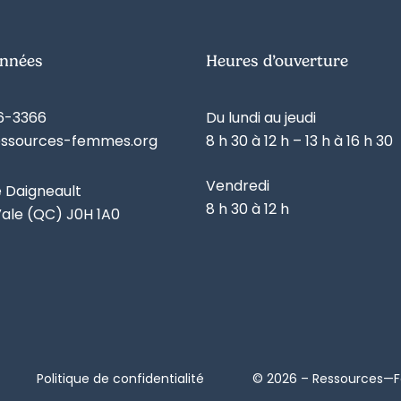
nnées
Heures d’ouverture
6-3366
Du lundi au jeudi
essources-femmes.org
8 h 30 à 12 h – 13 h à 16 h 30
Vendredi
e Daigneault
8 h 30 à 12 h
ale (QC) J0H 1A0
Politique de confidentialité
© 2026 – Ressources—Fe