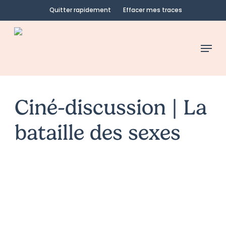
Skip
Quitter rapidement
Effacer mes traces
to
main
Menu
content
Ciné-discussion | La
bataille des sexes