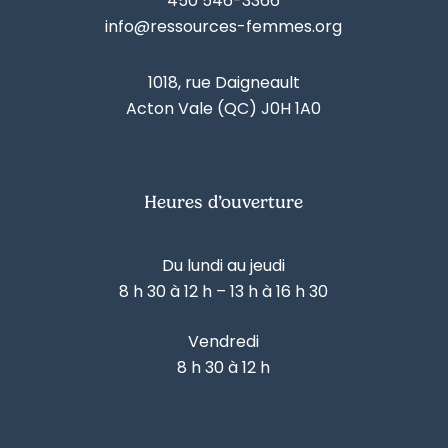
450 546-3366
info@ressources-femmes.org
1018, rue Daigneault
Acton Vale (QC) J0H 1A0
Heures d’ouverture
Du lundi au jeudi
8 h 30 à 12 h – 13 h à 16 h 30
Vendredi
8 h 30 à 12 h