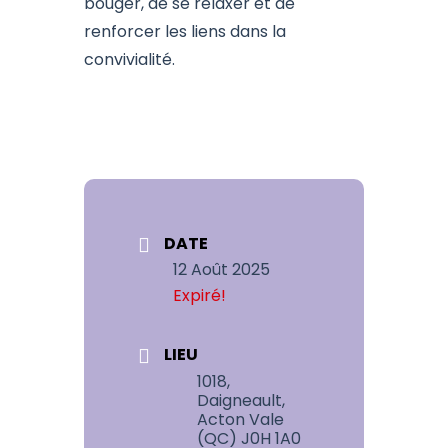
bouger, de se relaxer et de
renforcer les liens dans la
convivialité.
DATE
12 Août 2025
Expiré!
LIEU
1018,
Daigneault,
Acton Vale
(QC) J0H 1A0