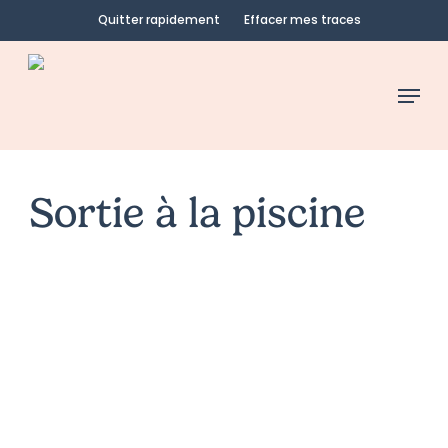
Skip
Quitter rapidement
Effacer mes traces
to
main
Menu
content
Sortie à la piscine