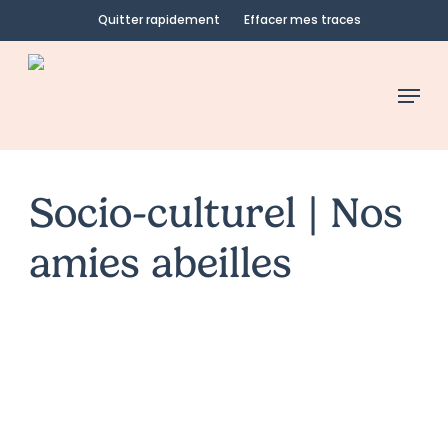
Skip
Quitter rapidement
Effacer mes traces
to
main
Menu
content
Socio-culturel | Nos
amies abeilles