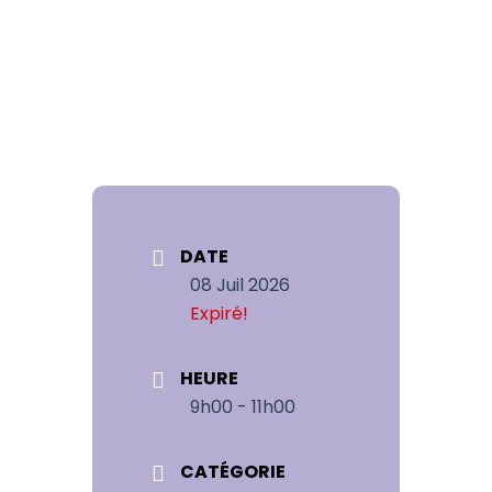
DATE
08 Juil 2026
Expiré!
HEURE
9h00 - 11h00
CATÉGORIE