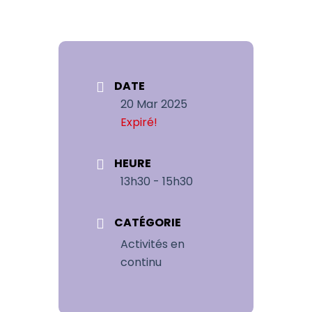
DATE
20 Mar 2025
Expiré!
HEURE
13h30 - 15h30
CATÉGORIE
Activités en
continu