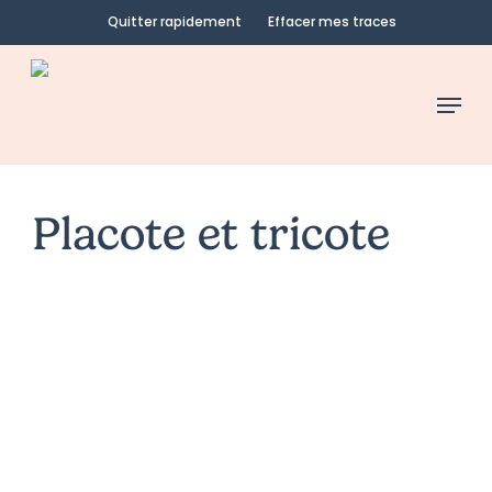
Skip
Quitter rapidement
Effacer mes traces
to
main
Menu
content
Placote et tricote