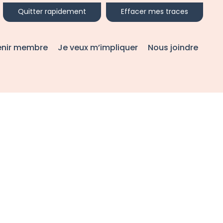
Quitter rapidement
Effacer mes traces
enir membre
Je veux m’impliquer
Nous joindre