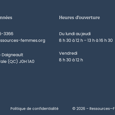
nnées
Heures d’ouverture
6-3366
Du lundi au jeudi
essources-femmes.org
8 h 30 à 12 h – 13 h à 16 h 30
Vendredi
e Daigneault
8 h 30 à 12 h
ale (QC) J0H 1A0
Politique de confidentialité
© 2026 – Ressources—Fe