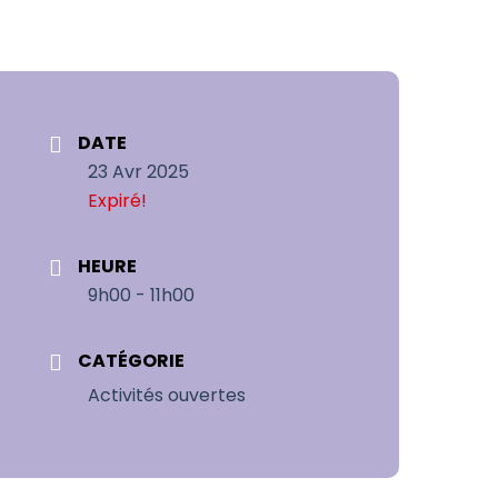
DATE
23 Avr 2025
Expiré!
HEURE
9h00 - 11h00
CATÉGORIE
Activités ouvertes