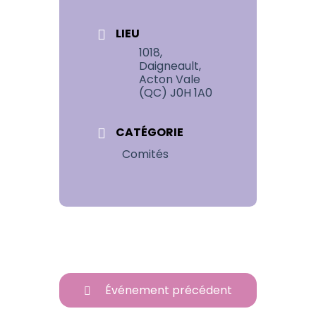
LIEU
1018,
Daigneault,
Acton Vale
(QC) J0H 1A0
CATÉGORIE
Comités
Événement précédent