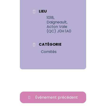
LIEU
1018,
Daigneault,
Acton Vale
(QC) J0H 1A0
CATÉGORIE
Comités
Événement précédent