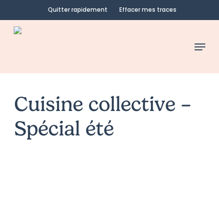
Skip
Quitter rapidement
Effacer mes traces
to
main
Menu
content
Cuisine collective –
Spécial été