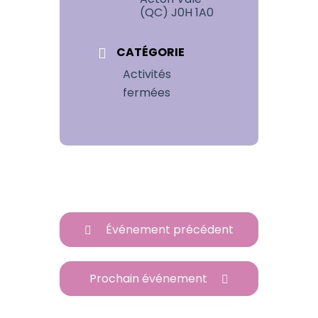
Acton Vale
(QC) J0H 1A0
CATÉGORIE
Activités
fermées
Événement précédent
Prochain événement