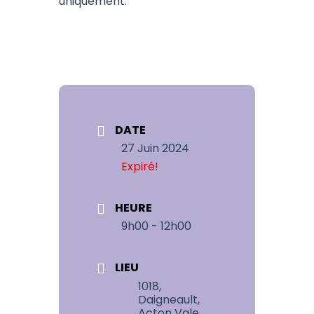
uniquement.
DATE
27 Juin 2024
Expiré!
HEURE
9h00 - 12h00
LIEU
1018,
Daigneault,