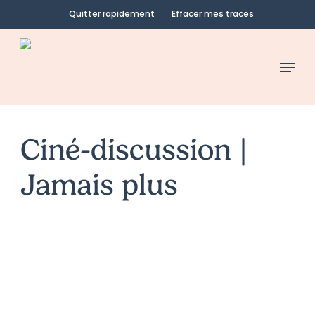
Skip
Quitter rapidement
Effacer mes traces
to
main
Menu
content
Ciné-discussion |
Jamais plus