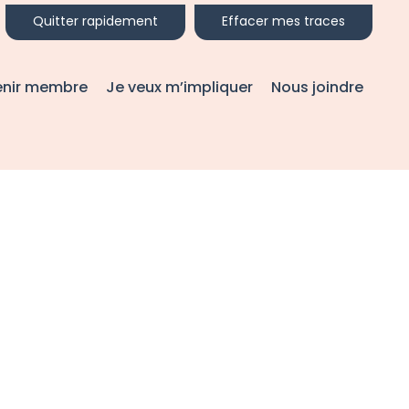
Quitter rapidement
Effacer mes traces
enir membre
Je veux m’impliquer
Nous joindre