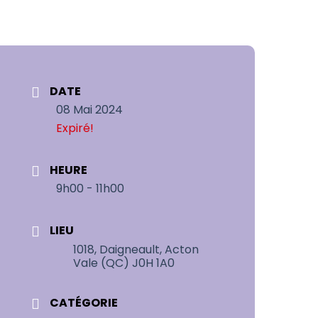
DATE
08 Mai 2024
Expiré!
HEURE
9h00 - 11h00
LIEU
1018, Daigneault, Acton
Vale (QC) J0H 1A0
CATÉGORIE