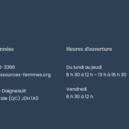
nnées
Heures d’ouverture
6-3366
Du lundi au jeudi
essources-femmes.org
8 h 30 à 12 h – 13 h à 16 h 30
Vendredi
e Daigneault
8 h 30 à 12 h
ale (QC) J0H 1A0