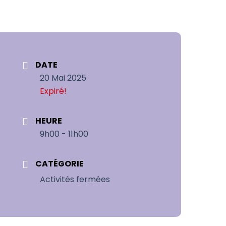
DATE
20 Mai 2025
Expiré!
HEURE
9h00 - 11h00
CATÉGORIE
Activités fermées