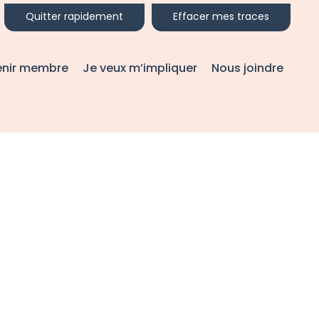
Quitter rapidement
Effacer mes traces
enir membre
Je veux m’impliquer
Nous joindre