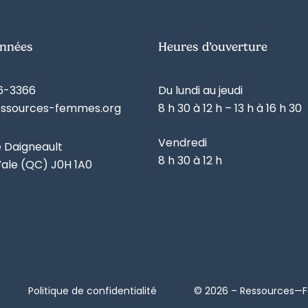
nnées
Heures d’ouverture
6-3366
Du lundi au jeudi
essources-femmes.org
8 h 30 à 12 h – 13 h à 16 h 30
Vendredi
e Daigneault
8 h 30 à 12 h
ale (QC) J0H 1A0
Politique de confidentialité
© 2026 – Ressources—Fe