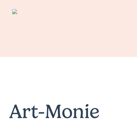
Skip
to
main
content
Art-Monie