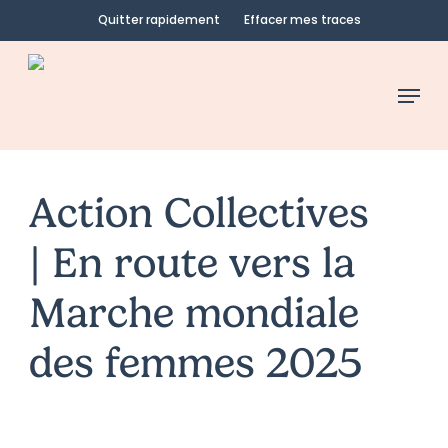
Skip
Quitter rapidement
Effacer mes traces
to
main
Menu
content
Action Collectives
| En route vers la
Marche mondiale
des femmes 2025