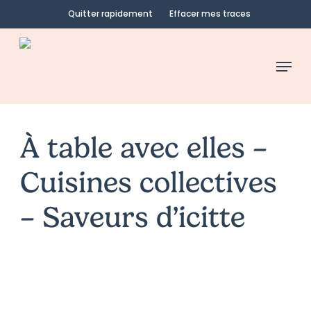
Skip
Quitter rapidement
Effacer mes traces
to
main
Menu
content
À table avec elles –
Cuisines collectives
– Saveurs d’icitte