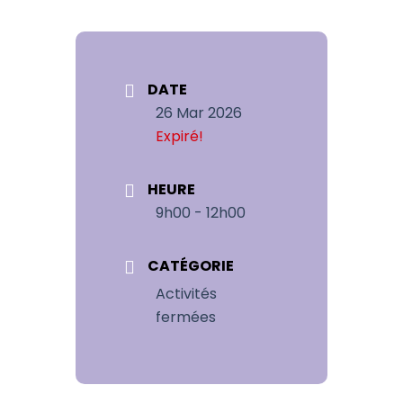
DATE
26 Mar 2026
Expiré!
HEURE
9h00 - 12h00
CATÉGORIE
Activités
fermées